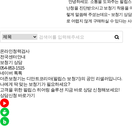
안녕하세요. 소통을 도와주는 필립스 
은 전문가님 말씀 잘 따라야 된다며 
것 같다고 하셨던 아버님, 아버님의 
난청을 진단받으시고 보청기 착용을 미
께선 처음엔 보청기 착용부터, 소리 
다. 세계보건기구인 WHO 조사에 따
렇게 말씀해 주셨는데요~ 보청기 상담
주셨고요. ^^ 또 블루투스 기능으로
사를 하는 것이 필요합니다. 아버님께
로 어렵지 않게 구매하실 수 있다는 사
보청기 착용이 처음이라면 보청기 전문
고 일상생활에 편리한 제품을 선택하고
다. 어르신의 청력 데이터를 기반으로 
기 때문에 본인에게 효율적인 제품을 
소리를 잘 들을 수 있는 방향으로 결
력을 확인하는 검사라고 할 수 있습니
못 하는데요. 노인성난청 방치했다만 
필립스보청기의 오픈형(귀걸이형)보청
로 상담 오신 어르신의 경우 검사 결
내시길 바라면서 마치겠습니다. 감사합
정도의 청력을 가지신 아버님께서 착
도 보청기 맞추러 왔으니 다행이라고 웃
온라인청력검사
픈형보청기, 각 브랜드 별로 장단점이 
청기였으면 좋겠다고 말씀하셨는데요~
전국센터안내
로이드 폰과 쉽게 연결할 수 있습니다
형(CIC)입니다. 경도-중고도 청력
보청기 상담
습니다. 아버님께서도 처음엔 방향을
때문에 혹시 외관으로 노출되는 게 부
054-853-1515
며 만족해 주셔서 저희도 뿌듯했습니다
네이버 톡톡
리를 들을 수 있습니다. 또한 시끄러
서라도 정기적인 청력검사와 조기 보청
더존보청기는 디만트코리아(필립스 보청기)의 공인 리셀러입니다.
몇 번의 연습 후 보청기를 잘 짚고 정
나에게 딱 맞는 보청기가 필요하세요?
착용하시는 분들이라면 헷갈려 하시기
고객을 위한 필립스 히어링 솔루션 지금 바로 상담 신청해보세요!
두고 저희와 상담을 진행했는데요~ 경
상담신청 바로가기
선택하셨죠~ 어르신에게 귀걸이형은 생
만큼 착용자의 청력과 생활환경 등에 
공해드리오니 더욱 편안한 소리와 착용