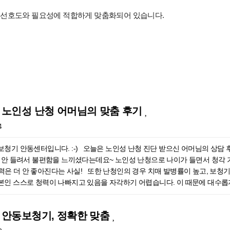
 선호도와 필요성에 적합하게 맞춤화되어 있습니다.
 노인성 난청 어머님의 맞춤 후기
4
보청기 안동센터입니다. :-) ​오늘은 노인성 난청 진단 받으신 어머님의 상
잘 안 들려서 불편함을 느끼셨다는데요~ 노인성 난청으로 나이가 들면서 청각
 더 안 좋아진다는 사실! ​또한 난청인의 경우 치매 발병률이 높고, 보청기
본인 스스로 청력이 나빠지고 있음을 자각하기 어렵습니다. 이 때문에 대수롭
되시는 경우가 많죠.​저희 필립스보청기 안동센터는 개인마다 청력의 차이가 다
다. ​보청기, 어떻게 맞춰주나요?이번에 저희 필립스보청기 안동센터에 방
 안동보청기, 정확한 맞춤
후에 자녀분들이 문제점을 인지하고 상담받으러 오게 된 경우인데요~ 저희 
보셨고 자세한 상담을 진행해드렸습니다.​ 자녀분이 동행한 경우 부모님의 청