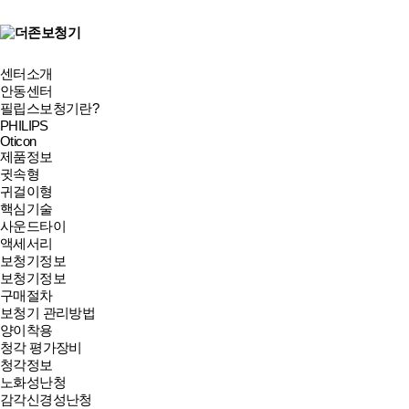
센터소개
안동센터
필립스보청기란?
PHILIPS
Oticon
제품정보
귓속형
귀걸이형
핵심기술
사운드타이
액세서리
보청기정보
보청기정보
구매절차
보청기 관리방법
양이착용
청각 평가장비
청각정보
노화성난청
감각신경성난청