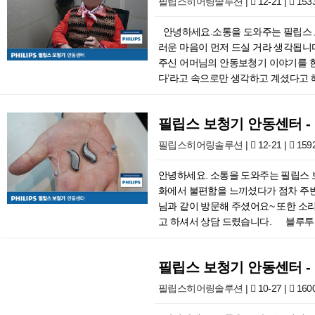
필립스히어링솔루션
|
12-21 |
153
내해 드리려고 하고 있습니다. 어머님
력 데이터를 기반으로 난청 수준을 파
안녕하세요.소통을 도와주는 필립스 보
인하는 것이 중요합니다. 어머님이 선
러운 마음이 먼저 드실 거라 생각됩니
에 덜 띄고 조작이 간편해 노인층, 
주신 어머님의 안동보청기 이야기를 한
도의 형태와 염증 부분이 없는지 살펴
다’라고 속으로만 생각하고 계셨다고 
단계입니다. ​보청기 착용 후 만족해
문해 주셨고요. 자제분께서는 보청기를
다. 보청기 착용으로 소리는 당장 잘
한다면 잔존 청력을 보존하면서 말소리
한 의료기기로 2~6개월 정도 충분한
필립스 보청기 안동센터 
도 난청 의심을 조금 빠르게 할 수 있
금씩 착용하시기를 안내해 드렸습니다 
나고 사회생활에 방해가 되며 소통하는
필립스히어링솔루션
|
12-21 |
159
에 고장이 날 우려가 큰데요. 보청기를
는 연구결과도 발표되고 있습니다. ​
문에 제때 청소가 되지 않으면 고장의
대화가 어려운 수준인데요. 어머니께서
안녕하세요. 소통을 도와주는 필립스 
안 쓰는 마른 칫솔을 이용해 털어주시면
화를 하는데 불편한 경우가 있는데 보
화에서 불편함을 느끼셨다가 점차 주변
를 대신할 보청기이렇게 어머님의 보청
데요. 안동보청기 전화 통화뿐만 아니
님과 같이 방문해 주셨어요~ 또한 소
체크, 사용하면서 불편한 점이나 조절
트로트를 즐겨 들으시고, 트로트 가수
고 하셔서 상담 드렸습니다. ​ 블루
랍니다. 감사합니다.
집니다. ​말소리는 들리지만 단어를 
루투스 기술은 일상생활에서 편리한 기
못하는 상황까지 생기는 경우도 있어요
히, 대중교통 이용, 운전 중 사용 등
와드렸어요. 착용하고 안 하고의 또 
필립스 보청기 안동센터 -
할 수 있습니다. 난청을 가지신 분들
할 것 같다고 하시면서요. 고개를 절
니다. 따라 블루투스 기능은 스마트폰,
필립스히어링솔루션
|
10-27 |
160
되어야 한다고 강조를 해드렸는데요. 
수준은? *안동오픈형보청기 선택! 보
쳐야 한다고 말씀드렸죠. ​본인에게 
선택할 수 있기 때문인데요~ 저희 필