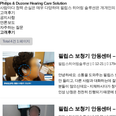
Philips & Duzone Hearing Care Solution
사람마다 청력 손실은 매우 다양하며 필립스 히어링 솔루션은 개개인의
고객후기
공지사항
언론보도
자주하는 질문
고객후기
Total 4건
1 페이지
필립스 보청기 안동센터 –
필립스히어링솔루션
|
12-21 |
179
안녕하세요. 소통을 도와주는 필립스 
안 들리고, 다른 사람과 대화하는데 
분들이 많으신데요~ 지체하시다가 청력은
인성 난청은 천천히 진행되기 때문에 
고, 보청기에 대한 필요성을 인식하게 
등 설문지 및 상담을 진행하고 있습니
필립스 보청기 안동센터 –
현상이라고 생각하셨다고 하세요~ 이
해 보청기에 궁금한 것들을 많이 물어